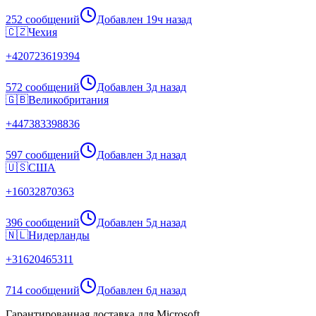
252 сообщений
Добавлен
19ч назад
🇨🇿
Чехия
+
420723619394
572 сообщений
Добавлен
3д назад
🇬🇧
Великобритания
+
447383398836
597 сообщений
Добавлен
3д назад
🇺🇸
США
+
16032870363
396 сообщений
Добавлен
5д назад
🇳🇱
Нидерланды
+
31620465311
714 сообщений
Добавлен
6д назад
Гарантированная доставка для Microsoft