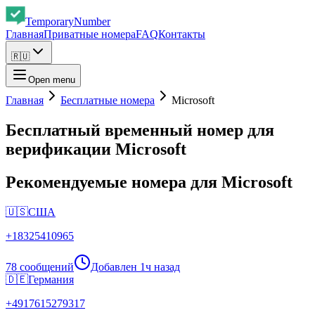
Temporary
Number
Главная
Приватные номера
FAQ
Контакты
🇷🇺
Open menu
Главная
Бесплатные номера
Microsoft
Бесплатный временный номер для
верификации Microsoft
Рекомендуемые номера для Microsoft
🇺🇸
США
+
18325410965
78 сообщений
Добавлен
1ч назад
🇩🇪
Германия
+
4917615279317