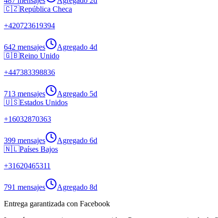
487 mensajes
Agregado
2d
🇨🇿
República Checa
+
420723619394
642 mensajes
Agregado
4d
🇬🇧
Reino Unido
+
447383398836
713 mensajes
Agregado
5d
🇺🇸
Estados Unidos
+
16032870363
399 mensajes
Agregado
6d
🇳🇱
Países Bajos
+
31620465311
791 mensajes
Agregado
8d
Entrega garantizada con Facebook