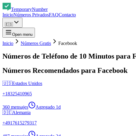
Temporary
Number
Inicio
Números Privados
FAQ
Contacto
🇪🇸
Open menu
Inicio
Números Gratis
Facebook
Números de Teléfono de 10 Minutos para 
Números Recomendados para Facebook
🇺🇸
Estados Unidos
+
18325410965
360 mensajes
Agregado
1d
🇩🇪
Alemania
+
4917615279317