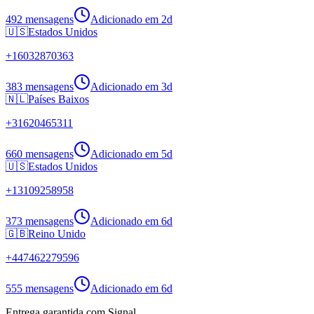
492 mensagens
Adicionado em
2d
🇺🇸
Estados Unidos
+
16032870363
383 mensagens
Adicionado em
3d
🇳🇱
Países Baixos
+
31620465311
660 mensagens
Adicionado em
5d
🇺🇸
Estados Unidos
+
13109258958
373 mensagens
Adicionado em
6d
🇬🇧
Reino Unido
+
447462279596
555 mensagens
Adicionado em
6d
Entrega garantida com Signal