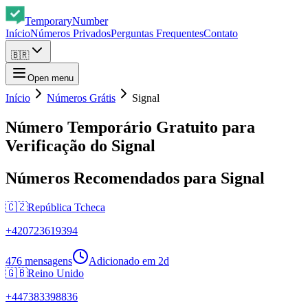
Temporary
Number
Início
Números Privados
Perguntas Frequentes
Contato
🇧🇷
Open menu
Início
Números Grátis
Signal
Número Temporário Gratuito para
Verificação do Signal
Números Recomendados para Signal
🇨🇿
República Tcheca
+
420723619394
476 mensagens
Adicionado em
2d
🇬🇧
Reino Unido
+
447383398836