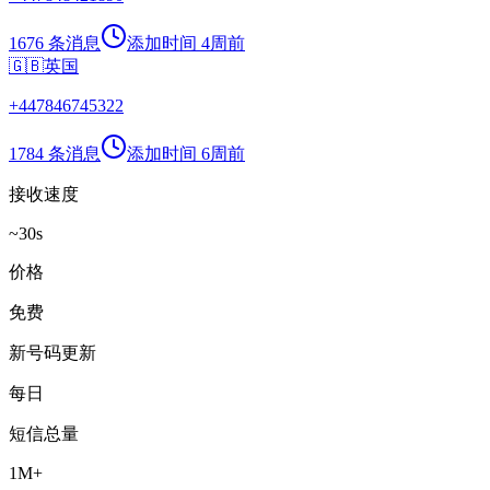
1676 条消息
添加时间
4周前
🇬🇧
英国
+
447846745322
1784 条消息
添加时间
6周前
接收速度
~30s
价格
免费
新号码更新
每日
短信总量
1M+