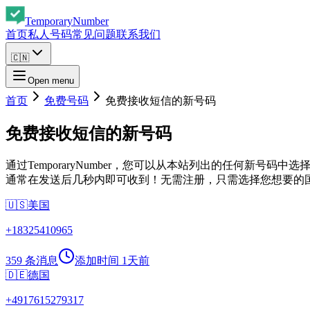
Temporary
Number
首页
私人号码
常见问题
联系我们
🇨🇳
Open menu
首页
免费号码
免费接收短信的新号码
免费接收短信的新号码
通过TemporaryNumber，您可以从本站列出的任何
通常在发送后几秒内即可收到！无需注册，只需选择您想要的
🇺🇸
美国
+
18325410965
359 条消息
添加时间
1天前
🇩🇪
德国
+
4917615279317