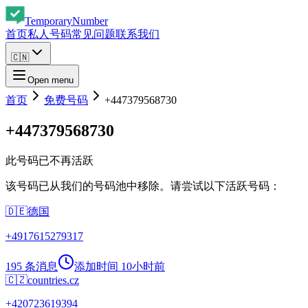
Temporary
Number
首页
私人号码
常见问题
联系我们
🇨🇳
Open menu
首页
免费号码
+447379568730
+447379568730
此号码已不再活跃
该号码已从我们的号码池中移除。请尝试以下活跃号码：
🇩🇪
德国
+
4917615279317
195 条消息
添加时间
10小时前
🇨🇿
countries.cz
+
420723619394