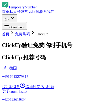
Temporary
Number
首页
私人号码
常见问题
联系我们
🇨🇳
Open menu
首页
免费号码
ClickUp
ClickUp验证免费临时手机号
ClickUp 推荐号码
🇩🇪
德国
+
4917615279317
172 条消息
添加时间
7小时前
🇨🇿
countries.cz
+
420723619394